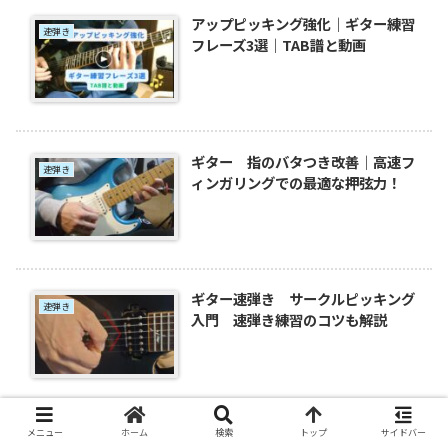
アップピッキング強化｜ギター練習
速弾き
フレーズ3選｜TAB譜と動画
ギター 指のバタつき改善｜高速フ
速弾き
ィンガリングでの最適な押弦力！
ギター速弾き サークルピッキング
速弾き
入門 速弾き練習のコツも解説
メニュー
ホーム
検索
トップ
サイドバー
ギター練習｜速弾きのやり方解説レ
速弾き