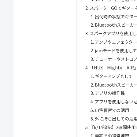
スパーク GOでギター
出荷時の状態でギタ
Bluetoothスピ
スパークアプリを使用し
アンプやエフェクタ
jamモードを使用し
チューナーやメトロ
「NUX Mighty AI
ギターアンプとして
Bluetoothスピー
アプリの操作性
アプリを使用しない
自宅練習での活用
外に持ち出しての活
【6/14追記】2週間使
自宅での通常練習