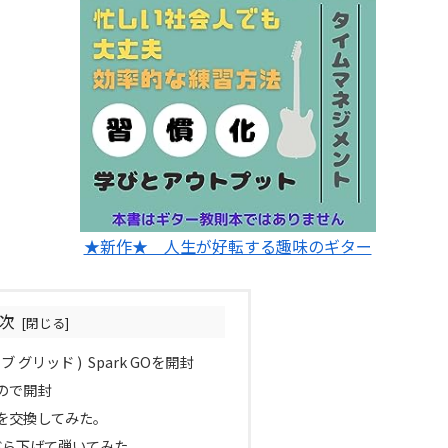
★新作★ 人生が好転する趣味のギター
次
ジティブ グリッド ) Spark GOを開封
ので開封
を交換してみた。
ぶら下げて弾いてみた。