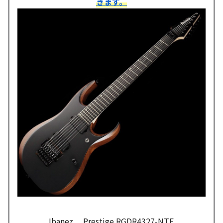
きます。
Ibanez Prestige RGDR4327-NTF